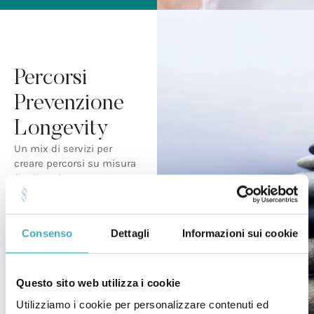
Percorsi
Prevenzione
Longevity
Un mix di servizi per
creare percorsi su misura
finalizzati a promuovere
consapevolezza verso il
raggiungimento di uno
stato di salute ottimale
Consenso
Dettagli
Informazioni sui cookie
nel tempo.
Valutazione
del profilo
di salute e di stile di
vita
Questo sito web utilizza i cookie
Utilizziamo i cookie per personalizzare contenuti ed
Definizione
degli