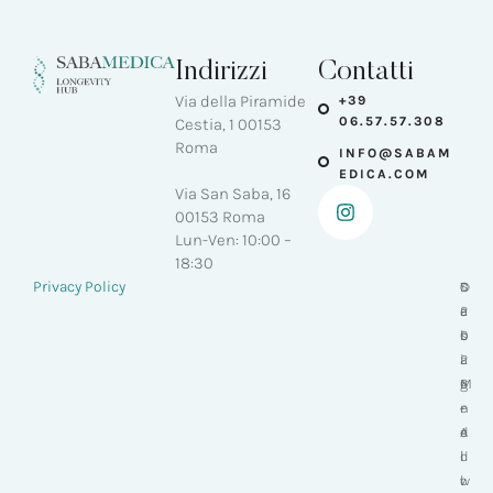
Indirizzi
Contatti
Via della Piramide
+39
06.57.57.308
Cestia, 1 00153
Roma
INFO@SABAM
EDICA.COM
Via San Saba, 16
00153 Roma
Lun-Ven: 10:00 –
18:30
-
Privacy Policy
S
D
©
a
e
2
b
s
0
a
i
2
M
g
6
e
n
-
d
e
A
i
d
l
c
w
l