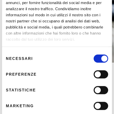
obiettivi
annunci, per fornire funzionalità dei social media e per
analizzare il nostro traffico. Condividiamo inoltre
Costruzione
del
informazioni sul modo in cui utilizzi il nostro sito con i
percorso e incontri di
nostri partner che si occupano di analisi dei dati web,
follow-up
pubblicità e social media, i quali potrebbero combinarle
con altre informazioni che hai fornito loro o che hanno
SCOPRI DI PIÙ
raccolto dal tuo utilizzo dei loro servizi.
S
NECESSARI
e
l
e
PREFERENZE
z
i
Centro Chirurgico
o
STATISTICHE
Il SABA MEDICA è dotato di un centro chirurgico dedicato a
n
piccoli e medi interventi in sedazione profonda con utilizzo
e
di tecnologie all’avanguardia ed in collaborazione con
MARKETING
d
professionisti specializzati attenti ad ogni esigenza del