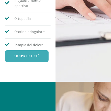
Inquadramento
sportivo
Ortopedia
Otorinolaringoiatra
Terapia del dolore
SCOPRI DI PIÙ