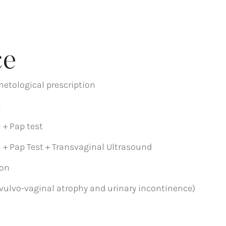
ce
etological prescription
n
 + Pap test
+ Pap Test + Transvaginal Ultrasound
ion
 vulvo-vaginal atrophy and urinary incontinence)