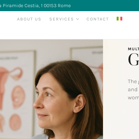
la Piramide Cestia, 1 00153 Rome
ABOUT US
SERVICES
CONTACT
MULT
G
The 
and 
woma