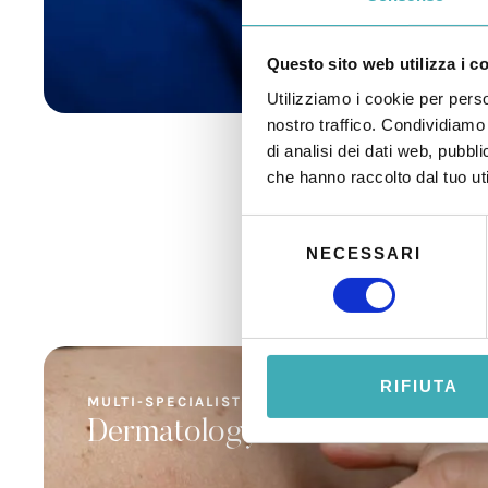
Questo sito web utilizza i c
Utilizziamo i cookie per perso
nostro traffico. Condividiamo 
di analisi dei dati web, pubbl
che hanno raccolto dal tuo uti
S
NECESSARI
e
l
e
z
i
o
RIFIUTA
MULTI-SPECIALIST MEDICAL CENTER
n
Dermatology
e
d